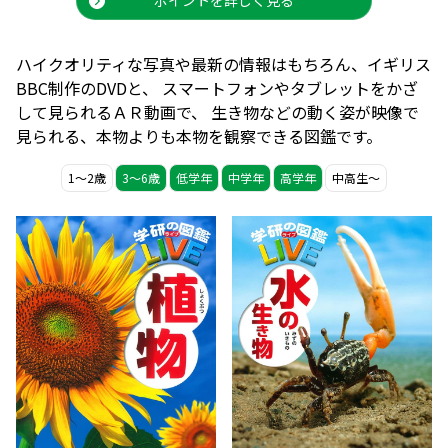
ハイクオリティな写真や最新の情報はもちろん、イギリス
BBC制作のDVDと、
スマートフォンやタブレットをかざ
して見られるＡＲ動画で、
生き物などの動く姿が映像で
見られる、本物よりも本物を観察できる図鑑です。
1〜2歳
3〜6歳
低学年
中学年
高学年
中高生〜