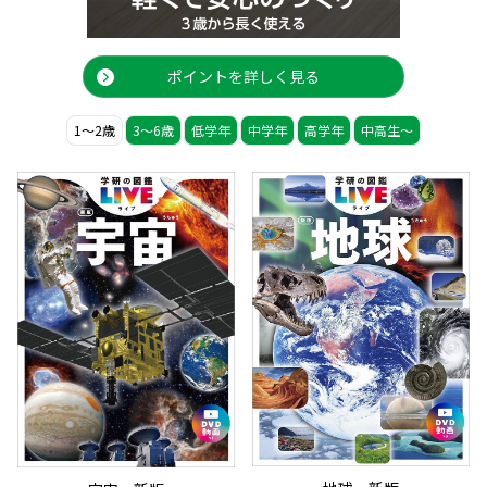
ポイントを詳しく見る
1〜2歳
3〜6歳
低学年
中学年
高学年
中高生〜